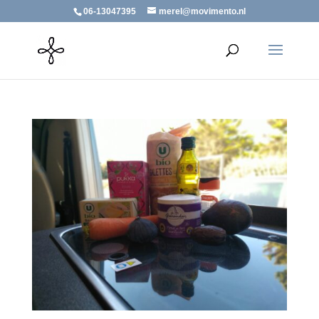
06-13047395
merel@movimento.nl