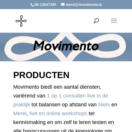
06-13047395
merel@movimento.nl
PRODUCTEN
Movimento biedt een aantal diensten,
variërend van
1 op 1 consulten live in de
praktijk
tot balansen op afstand van
Niels
en
Merel
,
live en online workshops
ter
kennismaking en om zelf te leren testen en
alle basiscursussen uit de kinesiologie om