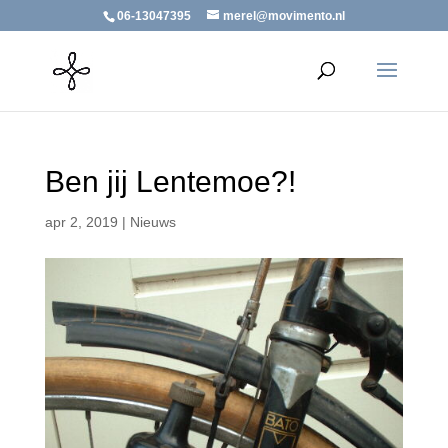
06-13047395
merel@movimento.nl
Ben jij Lentemoe?!
apr 2, 2019
|
Nieuws