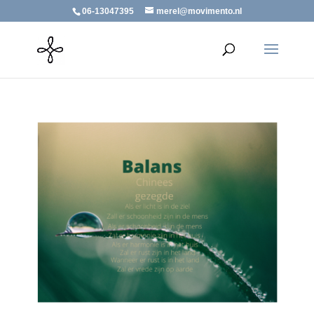
06-13047395
merel@movimento.nl