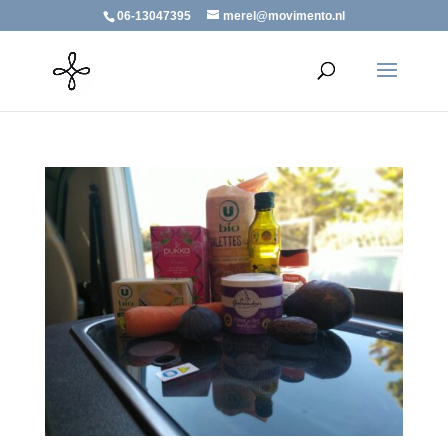
06-13047395
merel@movimento.nl