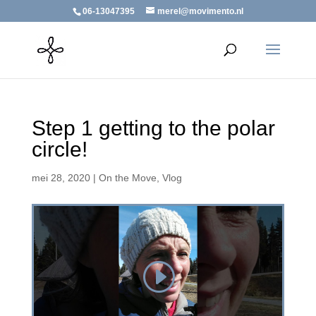
06-13047395
merel@movimento.nl
Step 1 getting to the polar
circle!
mei 28, 2020
|
On the Move
,
Vlog