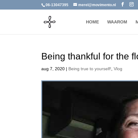
06-13047395
merel@movimento.nl
HOME
WAAROM
Being thankful for the 
aug 7, 2020
|
Being true to yourself!
,
Vlog