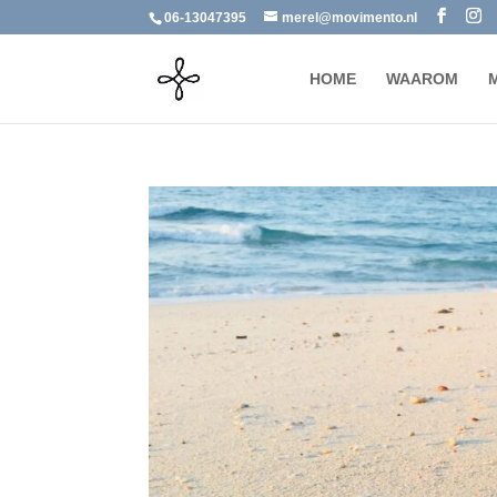
06-13047395
merel@movimento.nl
HOME
WAAROM