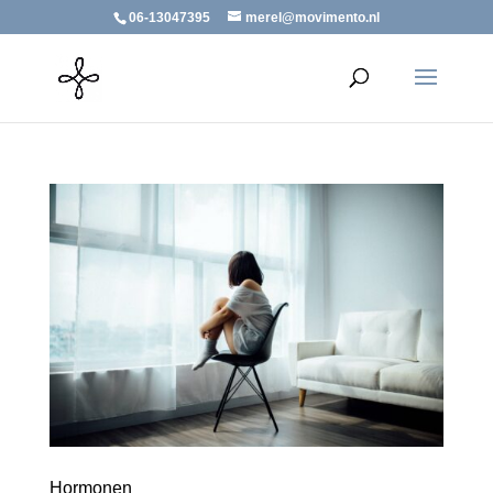
06-13047395
merel@movimento.nl
Hormonen