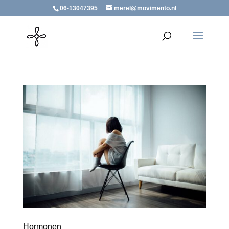
06-13047395
merel@movimento.nl
Hormonen